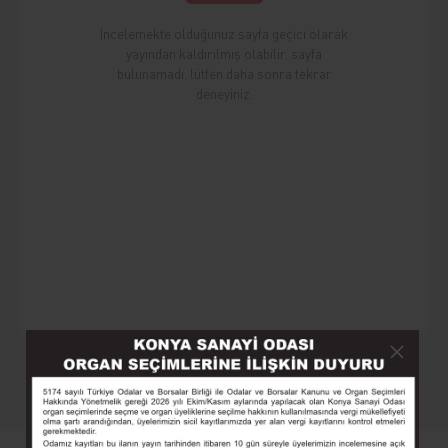
İncelemekte olduğunuz sayfa geçici olarak
yayından kaldırılmış olabilir. sayfa
bulunamadı. lütfen daha sonra tekrar
deneyiniz.