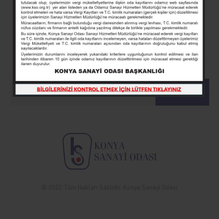
BENİ HABERDAR ET!
Odamız duyurularından haberdar olmak için e-posta
listemize kayıt olun.
KAYIT OL
© 2022 Tüm Hakları Saklıdır. Konya Sanayi Odası