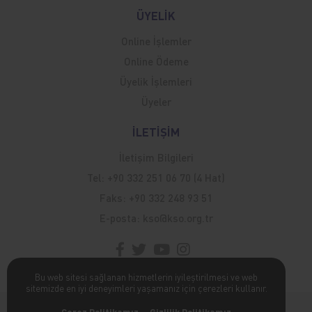
ÜYELİK
Online İşlemler
Online Ödeme
Üyelik İşlemleri
Üyeler
İLETİŞİM
İletişim Bilgileri
Tel:
+90 332 251 06 70 (4 Hat)
Faks:
+90 332 248 93 51
E-posta:
kso@kso.org.tr
Bu web sitesi sağlanan hizmetlerin iyileştirilmesi ve web
sitemizde en iyi deneyimleri yaşamanız için çerezleri kullanır.
Kişisel Verilerin Korunması Hakkında