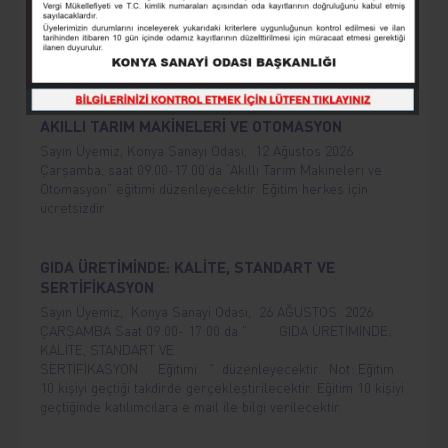
Yaklaşan Etkinlikler
AKILLI TARIM MAKİNELERİ VE OTOMASYON
Sayın Üyemiz, Konya Sanayi Odası, 12 Ağustos 2026
Çarşamba, saat 09.00-17.00’da “Akıllı Tarım Makineleri ve
Otomasyon” eğitimi düzenleyecektir. Eğitim herkes için
ücretsizdir.
GIDA ÜRETİMİNDE: KALİTE, STANDART VE
SERTİFİKASYON
Sayın Üyemiz, Konya Sanayi Odası, 26 AĞUSTOS 2026
ÇARŞAMBA Saat 09:00- 17:00 da " GIDA ÜRETİMİNDE;
KALİTE, STANDART VE
SERTİFİKASYON Eğitimi " düzenleyecektir. Not: Eğitim
10 kişiyi geçtiği takdirde gerçekleştirilecektir. Eğitim 10 kişiyi
geçtiğinde katılımcılara e mail ile bilgi verilecektir.