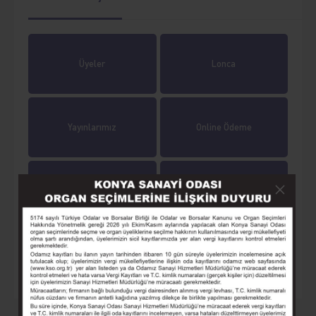
Üyeler
Lonca
Yayınlarımız
Online Ödeme
Online İşlemler
Tarihçe
Eğitim
Seminer