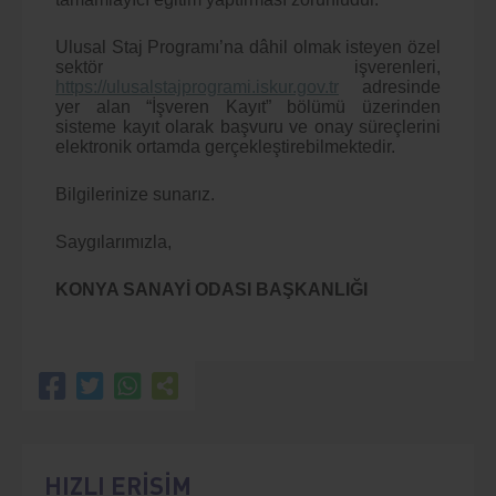
Ulusal Staj Programı’na dâhil olmak isteyen özel
sektör işverenleri,
https://ulusalstajprogrami.iskur.gov.tr
adresinde
yer alan “İşveren Kayıt” bölümü üzerinden
sisteme kayıt olarak başvuru ve onay süreçlerini
elektronik ortamda gerçekleştirebilmektedir.
Bilgilerinize sunarız.
Saygılarımızla,
KONYA SANAYİ ODASI BAŞKANLIĞI
HIZLI ERİŞİM