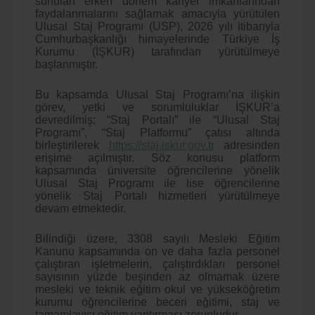
sunulan erken dönem kariyer imkânlarından
faydalanmalarını sağlamak amacıyla yürütülen
Ulusal Staj Programı (USP), 2026 yılı itibarıyla
Cumhurbaşkanlığı himayelerinde Türkiye İş
Kurumu (İŞKUR) tarafından yürütülmeye
başlanmıştır.
Bu kapsamda Ulusal Staj Programı’na ilişkin
görev, yetki ve sorumluluklar İŞKUR’a
devredilmiş; “Staj Portalı” ile “Ulusal Staj
Programı”, “Staj Platformu” çatısı altında
birleştirilerek
https://staj.iskur.gov.tr
adresinden
erişime açılmıştır. Söz konusu platform
kapsamında üniversite öğrencilerine yönelik
Ulusal Staj Programı ile lise öğrencilerine
yönelik Staj Portalı hizmetleri yürütülmeye
devam etmektedir.
Bilindiği üzere, 3308 sayılı Mesleki Eğitim
Kanunu kapsamında on ve daha fazla personel
çalıştıran işletmelerin, çalıştırdıkları personel
sayısının yüzde beşinden az olmamak üzere
mesleki ve teknik eğitim okul ve yükseköğretim
kurumu öğrencilerine beceri eğitimi, staj ve
tamamlayıcı eğitim yaptırması zorunludur.