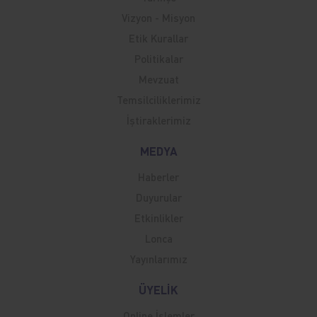
Vizyon - Misyon
Etik Kurallar
Politikalar
Mevzuat
Temsilciliklerimiz
İştiraklerimiz
MEDYA
Haberler
Duyurular
Etkinlikler
Lonca
Yayınlarımız
ÜYELİK
Online İşlemler