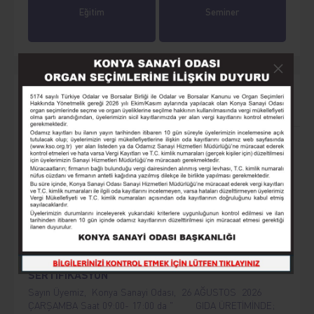
Eğitim
Seminer
Yaklaşan Etkinlikler
AKILLI TARIM MAKİNELERİ VE OTOMASYON
Sayın Üyemiz, Konya Sanayi Odası, 12 Ağustos 2026
Çarşamba, saat 09.00-17.00’da “Akıllı Tarım Makineleri ve
Otomasyon” eğitimi düzenleyecektir. Eğitim herkes için
ücretsizdir.
GIDA ÜRETİMİNDE: KALİTE, STANDART VE
SERTİFİKASYON
Sayın Üyemiz, Konya Sanayi Odası, 26 AĞUSTOS 2026
ÇARŞAMBA Saat 09:00- 17:00 da " GIDA ÜRETİMİNDE;