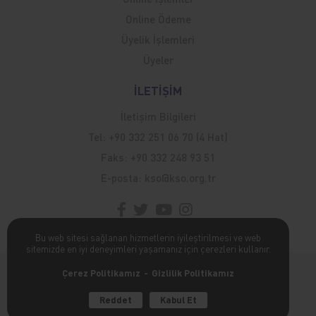
Online Ödeme
Üyelik İşlemleri
Üyeler
İLETİŞİM
İletişim Bilgileri
Tel:
+90 332 251 06 70 (4 Hat)
Faks:
+90 332 248 93 51
E-posta:
kso@kso.org.tr
Bu web sitesi sağlanan hizmetlerin iyileştirilmesi ve web
sitemizde en iyi deneyimleri yaşamanız için çerezleri kullanır.
Kişisel Verilerin Korunması Hakkında
Çerez Politikamız
Gizlilik Politikamız
poweredBy
Reddet
Kabul Et