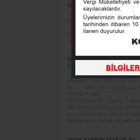
OTOMASYON
Sayın Üyemiz, Konya Sanayi Odası,
Ağustos 2026 Çarşamba, saat 09.0
17.00’da “Akıllı Tarım Makineleri ve
Otomasyon” eğitimi düzenleyecektir
Eğitim herkes için ücretsizdir.
GIDA ÜRETİMİNDE: KALİTE,
STANDART VE SERTİFİKASYO
Sayın Üyemiz, Konya Sanayi Odası,
AĞUSTOS 2026 ÇARŞAMBA Saat 09
da " GIDA ÜRETİMİNDE; KALİT
STANDART VE
SERTİFİKASYON Eğitimi " düzenl
Not: Eğitim 10 kişiyi geçtiği takdirde
gerçekleştirilecektir. Eğitim 10 kişiy
katılımcılara e mail ile bilgi verilecek
SKDM, KARBON AYAK İZİ, SU