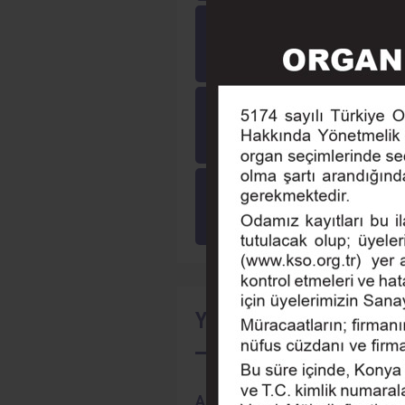
Yayınlarımız
Online Ödeme
Online İşlemler
Tarihçe
Eğitim
Seminer
Yaklaşan Etkinlikler
AKILLI TARIM MAKİNELERİ VE