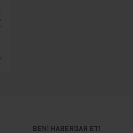
1
0
ak
i
gi
BENİ HABERDAR ET!