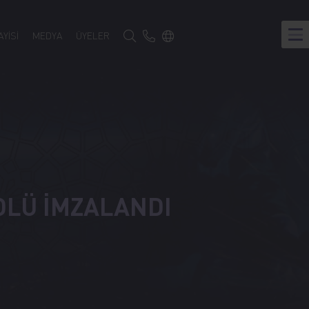
Türkçe
YİSİ
MEDYA
ÜYELER
Google Translate
KOLÜ İMZALANDI