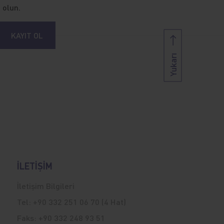
 olun.
KAYIT OL
Yukarı
İLETİŞİM
İletişim Bilgileri
Tel:
+90 332 251 06 70 (4 Hat)
Faks:
+90 332 248 93 51