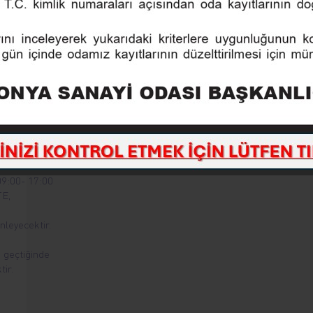
 12
0-
.
N
 26
:00- 17:00
E,
eyecektir.
i geçtiğinde
tir.