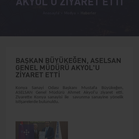
AKYOL'U ZİYARET ETTİ
Anasayfa
Medya
Haberler
BAŞKAN BÜYÜKEĞEN, ASELSAN
GENEL MÜDÜRÜ AKYOL'U
ZİYARET ETTİ
Konya Sanayi Odası Başkanı Mustafa Büyükeğen,
ASELSAN Genel Müdürü Ahmet Akyol’u ziyaret etti.
Ziyarette Konya sanayisi ile savunma sanayine yönelik
istişarelerde bulunuldu.