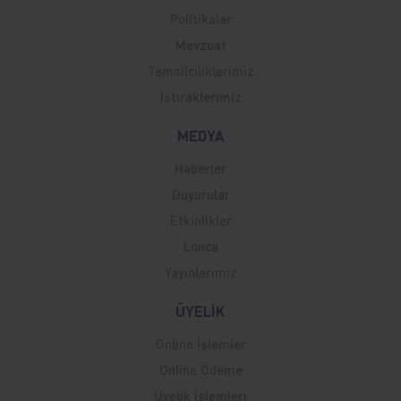
Politikalar
Mevzuat
Temsilciliklerimiz
İştiraklerimiz
MEDYA
Haberler
Duyurular
Etkinlikler
Lonca
Yayınlarımız
ÜYELİK
Online İşlemler
Online Ödeme
Üyelik İşlemleri