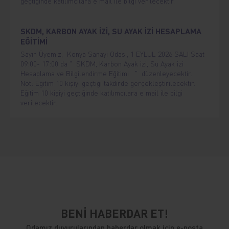
geçtiğinde katılımcılara e mail ile bilgi verilecektir.
SKDM, KARBON AYAK İZİ, SU AYAK İZİ HESAPLAMA
EĞİTİMİ
Sayın Üyemiz, Konya Sanayi Odası, 1 EYLÜL 2026 SALI Saat
09:00- 17:00 da " SKDM, Karbon Ayak izi, Su Ayak izi
Hesaplama ve Bilgilendirme Eğitimi " düzenleyecektir.
Not: Eğitim 10 kişiyi geçtiği takdirde gerçekleştirilecektir.
Eğitim 10 kişiyi geçtiğinde katılımcılara e mail ile bilgi
verilecektir.
BENİ HABERDAR ET!
Odamız duyurularından haberdar olmak için e-posta