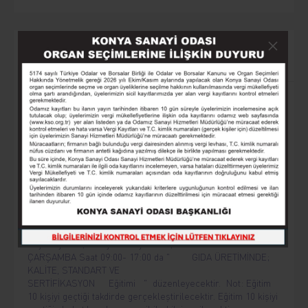
Yaklaşan Etkinlikler
AKILLI TARIM MAKİNELERİ VE OTOMASYON
Sayın Üyemiz, Konya Sanayi Odası, 12 Ağustos 2026
Çarşamba, saat 09.00-17.00’da “Akıllı Tarım Makineleri ve
Otomasyon” eğitimi düzenleyecektir. Eğitim herkes için
ücretsizdir.
GIDA ÜRETİMİNDE: KALİTE, STANDART VE
SERTİFİKASYON
Sayın Üyemiz, Konya Sanayi Odası, 26 AĞUSTOS 2026
ÇARŞAMBA Saat 09:00- 17:00 da " GIDA ÜRETİMİNDE;
KALİTE, STANDART VE
SERTİFİKASYON Eğitimi " düzenleyecektir. Not: Eğitim
10 kişiyi geçtiği takdirde gerçekleştirilecektir. Eğitim 10 kişiyi